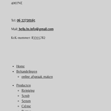
4007NE
Tel:
06 22720165
Mail:
bella.bs.info@gmail.com
KvK-nummer: 83355782
Home
Behandelingen
online afspraak maken
Producten
Reiniging
Scrub
Serum
Crème