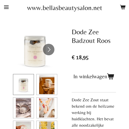
Ga
www.bellasbeautysalon.net
direct
naar
de
Dode Zee
hoofdinhoud
Badzout Roos
€ 18,95
In winkelwagen
Dode Zee Zout staat
bekend om de heilzame
werking bij
huidklachten. Het bevat
alle noodzakelijke