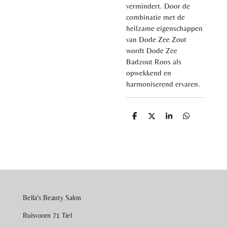
vermindert. Door de
combinatie met de
heilzame eigenschappen
van Dode Zee Zout
wordt Dode Zee
Badzout Roos als
opwekkend en
harmoniserend ervaren.
D
D
S
D
e
e
h
e
l
e
a
l
e
l
r
e
n
e
n
Bella's Beauty Salon
Ruisvoorn 71 Tiel