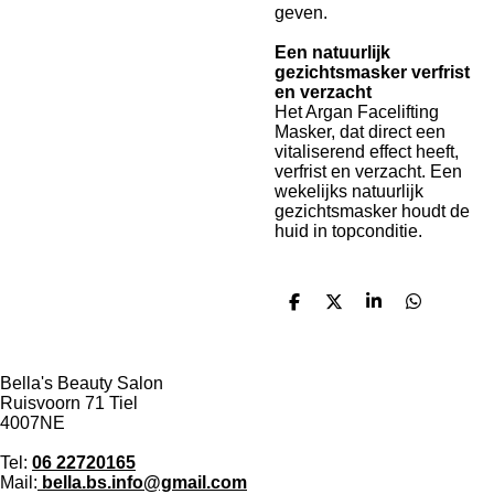
geven.
Een natuurlijk
gezichtsmasker verfrist
en verzacht
Het Argan Facelifting
Masker, dat direct een
vitaliserend effect heeft,
verfrist en verzacht. Een
wekelijks natuurlijk
gezichtsmasker houdt de
huid in topconditie.
D
D
S
D
e
e
h
e
l
e
a
l
e
l
r
e
n
e
n
Bella's Beauty Salon
Ruisvoorn 71 Tiel
4007NE
Tel:
06 22720165
Mail:
bella.bs.info@gmail.com