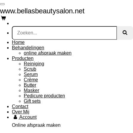
Ga
www.bellasbeautysalon.net
direct
naar
de
hoofdinhoud
Home
Behandelingen
online afspraak maken
Producten
Reiniging
Scrub
Serum
Crème
Butter
Masker
Pedicure producten
Gift sets
Contact
Over Mij
Account
Online afspraak maken